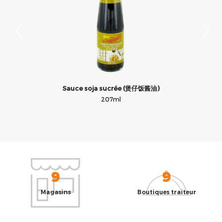
Sauce soja sucrée (煲仔饭酱油)
S
207ml
9
9
Magasins
Boutiques traiteur