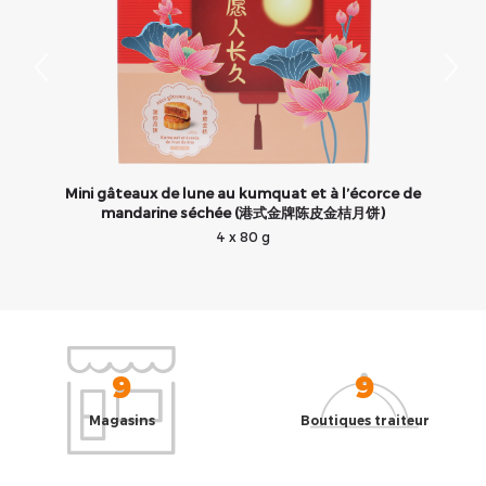
Mini gâteaux de lune au kumquat et à l’écorce de
mandarine séchée (港式金牌陈皮金桔月饼)
4 x 80 g
9
9
Magasins
Boutiques traiteur