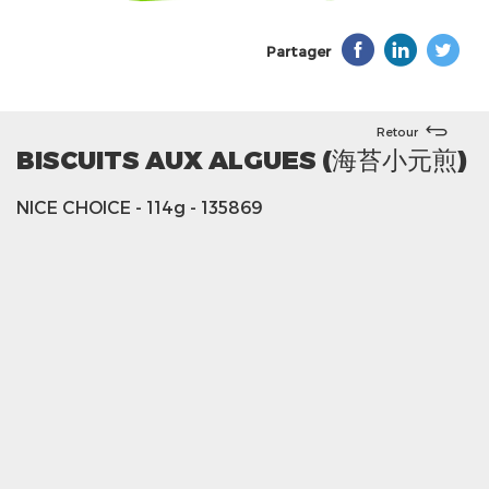
Partager
Retour
BISCUITS AUX ALGUES (海苔小元煎)
NICE CHOICE
- 114g
- 135869