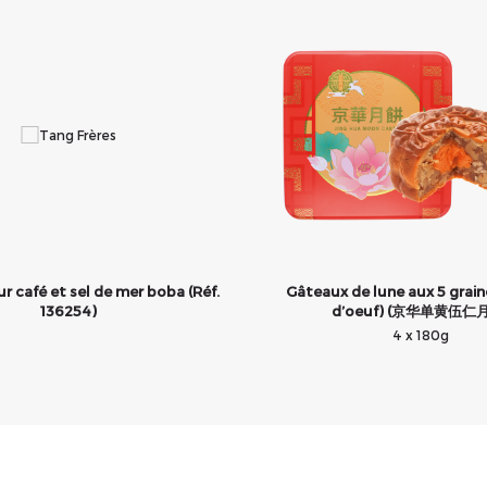
r café et sel de mer boba (Réf.
Gâteaux de lune aux 5 graine
136254)
d’oeuf) (京华单黄伍仁
4 x 180g