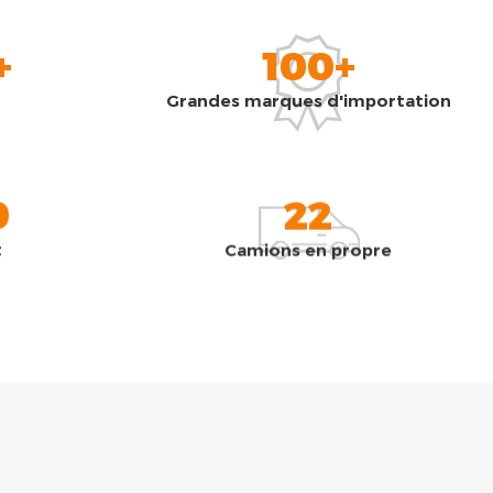
+
100+
Grandes marques d'importation
0
22
t
Camions en propre