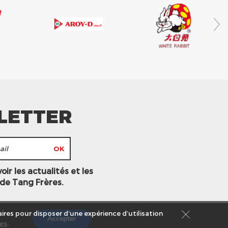
LETTER
ir les actualités et les
 de Tang Frères.
ires pour disposer d’une expérience d’utilisation
Accepter
es
.
s légales