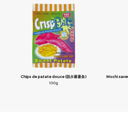
Chips de patate douce (脱水蕃薯条)
Mochi saveu
100g