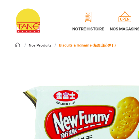
NOTRE HISTOIRE
NOS MAGASIN
/
Nos Produits
/
Biscuits à l’igname (新趣山药饼干)