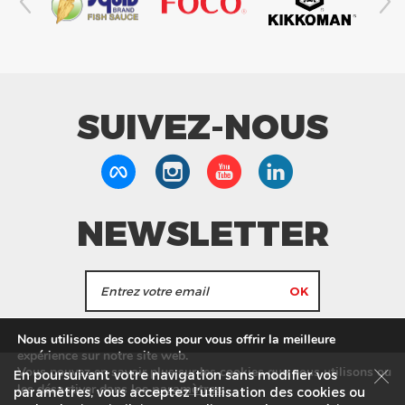
SUIVEZ-NOUS
NEWSLETTER
J'accepte de recevoir les actualités et les
Nous utilisons des cookies pour vous offrir la meilleure
informations de Tang Frères.
expérience sur notre site web.
Vous pouvez en savoir plus sur les cookies que nous utilisons ou
En poursuivant votre navigation sans modifier vos
les
paramètres
.
les désactiver dans
Nos Magasins
Service commercial
Recrutement
paramètres, vous acceptez l’utilisation des cookies ou