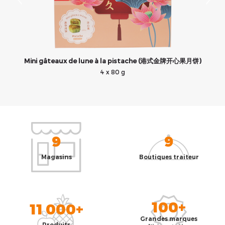
Mini gâteaux de lune à la pistache (港式金牌开心果月饼)
4 x 80 g
9
9
Magasins
Boutiques traiteur
100+
11 000+
Grandes marques
Produits