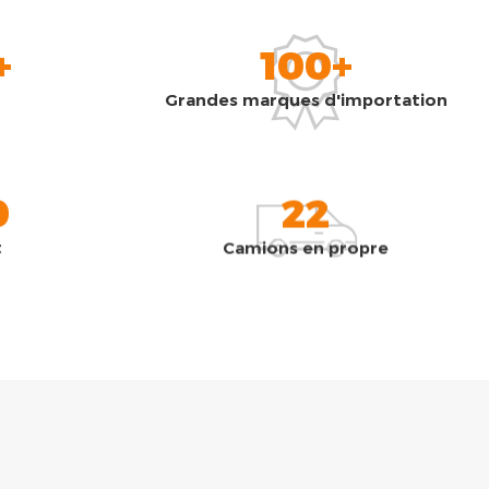
+
100+
Grandes marques d'importation
0
22
t
Camions en propre