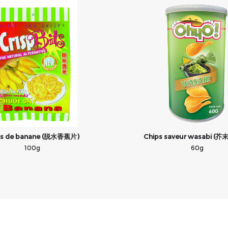
ps de banane (脱水香蕉片)
Chips saveur wasabi (
100g
60g