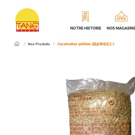
NOTRE HISTOIRE
NOS MAGASIN
/
Nos Produits
/
Cacahuètes grillées (脱皮烤花生仁)