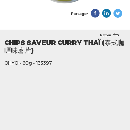
Partager
Retour
CHIPS SAVEUR CURRY THAÏ (泰式咖
喱味薯片)
OHYO
- 60g
- 133397