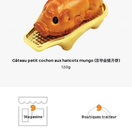
)
Gâteau petit cochon aux haricots mungo (京华金猪月饼)
120g
9
9
Magasins
Boutiques traiteur