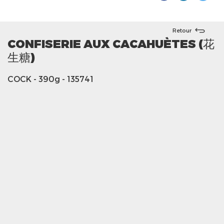
Retour
CONFISERIE AUX CACAHUÈTES (花
生糖)
COCK
- 390g
- 135741