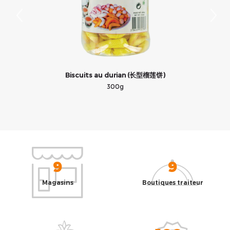
Biscuits au durian (长型榴莲饼)
300g
9
9
Magasins
Boutiques traiteur