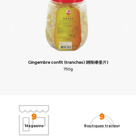
Gingembre confit (tranches) (精制拳姜片)
750g
9
9
Magasins
Boutiques traiteur