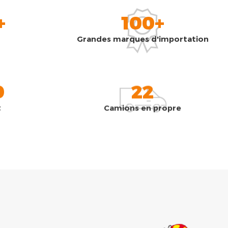
+
100+
Grandes marques d'importation
0
22
t
Camions en propre