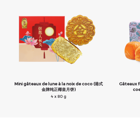
Mini gâteaux de lune à la noix de coco (港式
Gâteaux f
金牌纯正椰皇月饼)
co
4 x 80 g