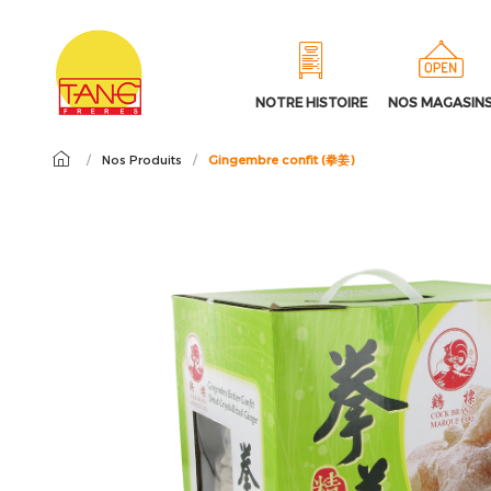
NOTRE HISTOIRE
NOS MAGASIN
/
Nos Produits
/
Gingembre confit (拳姜)