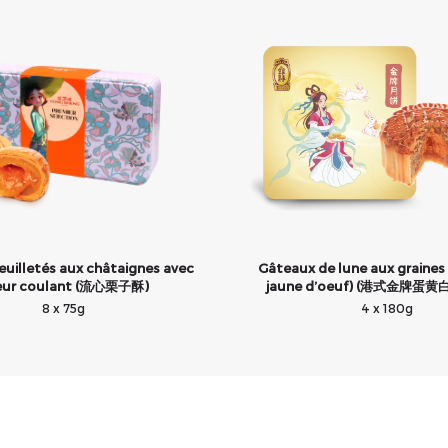
euilletés aux châtaignes avec
Gâteaux de lune aux graines 
eur coulant (流心栗子酥)
jaune d’oeuf) (港式金牌蛋
8 x 75g
4 x 180g