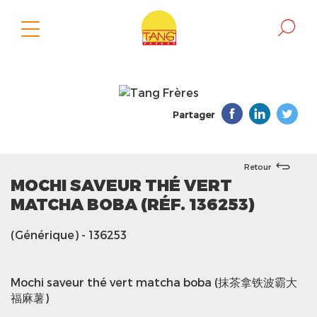
Partager
Retour
MOCHI SAVEUR THÉ VERT
MATCHA BOBA (RÉF. 136253)
(Générique)
- 136253
Mochi saveur thé vert matcha boba (抹茶拿铁波霸大
福麻薯)