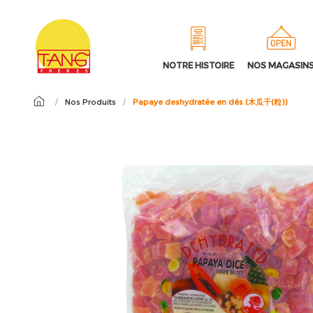
NOTRE HISTOIRE
NOS MAGASIN
/
Nos Produits
/
Papaye deshydratée en dés (木瓜干(粒))