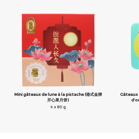
Mini gâteaux de lune à la pistache (港式金牌
Gâteaux d
开心果月饼)
d’
4 x 80 g