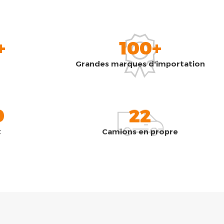
+
100+
Grandes marques d'importation
0
22
t
Camions en propre