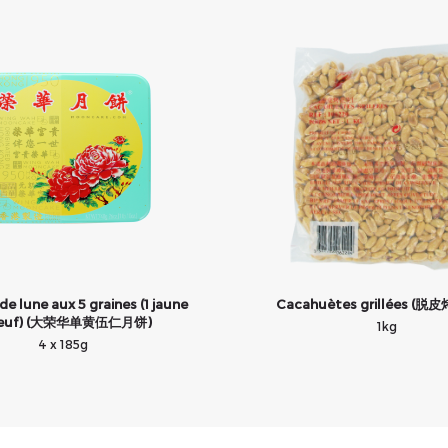
e lune aux 5 graines (1 jaune
Cacahuètes grillées (
oeuf) (大荣华单黄伍仁月饼)
1kg
4 x 185g