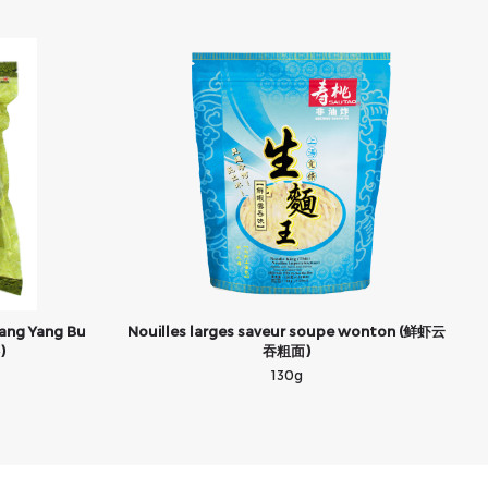
ang Yang Bu
Nouilles larges saveur soupe wonton (鲜虾云
)
吞粗面)
130g