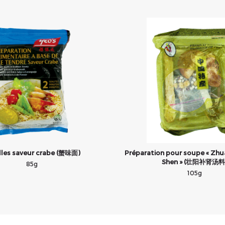
lles saveur crabe (蟹味面)
Préparation pour soupe « Zhu
Shen » (壮阳补肾汤料
85g
105g