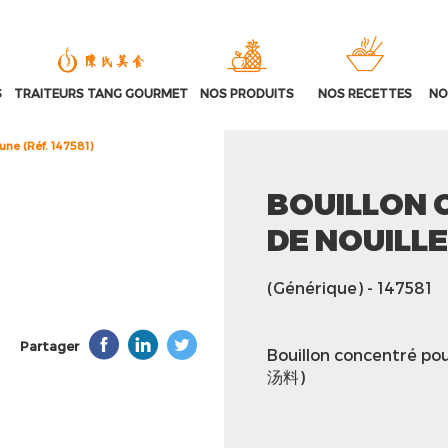
S
TRAITEURS TANG GOURMET
NOS PRODUITS
NOS RECETTES
NO
une (Réf. 147581)
BOUILLON 
DE NOUILLE
(Générique)
- 147581
Partager
Bouillon concentré p
汤料)