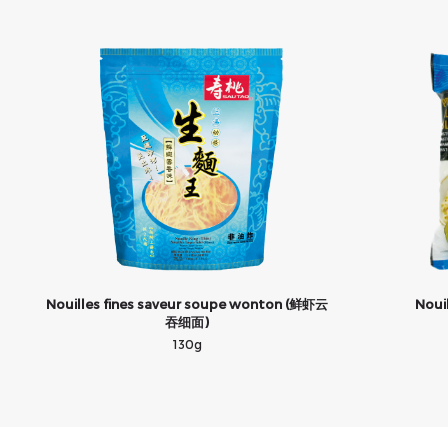
Nouilles fines saveur soupe wonton (鲜虾云
Noui
吞细面)
130g