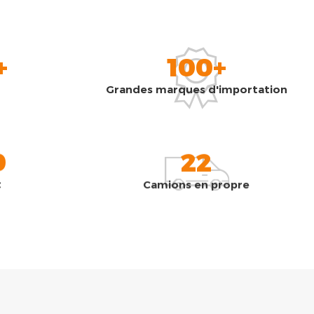
+
100+
Grandes marques d'importation
0
22
t
Camions en propre