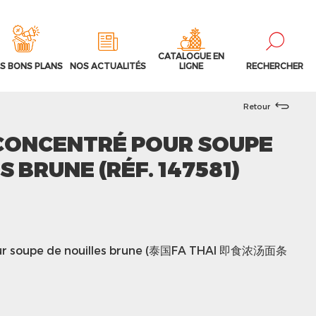
CATALOGUE EN
S BONS PLANS
NOS ACTUALITÉS
LIGNE
RECHERCHER
Retour
CONCENTRÉ POUR SOUPE
S BRUNE (RÉF. 147581)
our soupe de nouilles brune (泰国FA THAI 即食浓汤面条