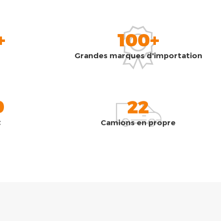
+
100+
Grandes marques d'importation
0
22
t
Camions en propre