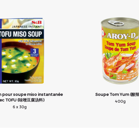
n pour soupe miso instantanée
Soupe Tom Yum (酸
vec TOFU (味噌豆腐汤料)
400g
6 x 30g