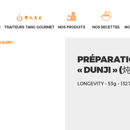
S
TRAITEURS TANG GOURMET
NOS PRODUITS
NOS RECETTES
NO
炖鸡补品汤料)
PRÉPARATI
« DUNJI »
LONGEVITY
- 53g
- 132