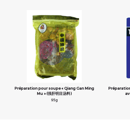
Préparation pour soupe « Qiang Gan Ming
Préparatio
Mu » (强肝明目汤料)
a
95g