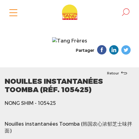
Partager
Retour
NOUILLES INSTANTANÉES
TOOMBA (RÉF. 105425)
NONG SHIM
- 105425
Nouilles instantanées Toomba (韩国农心浓郁芝士味拌
面)