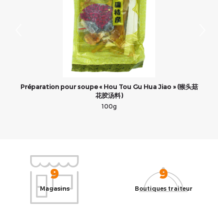
Préparation pour soupe « Hou Tou Gu Hua Jiao » (猴头菇
花胶汤料)
100g
9
9
Magasins
Boutiques traiteur