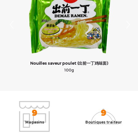
Nouilles saveur poulet (出前一丁鸡味面)
100g
9
9
Magasins
Boutiques traiteur