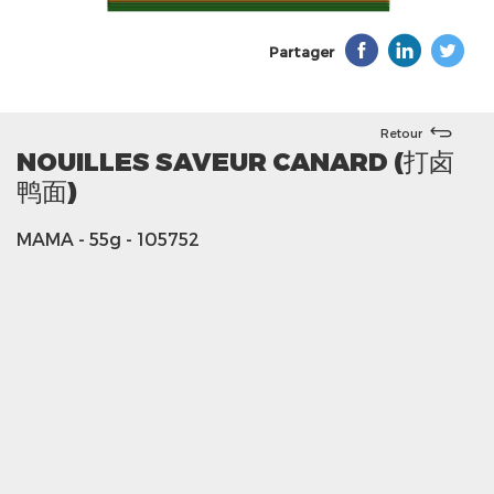
Partager
Retour
NOUILLES SAVEUR CANARD (打卤
鸭面)
MAMA
- 55g
- 105752