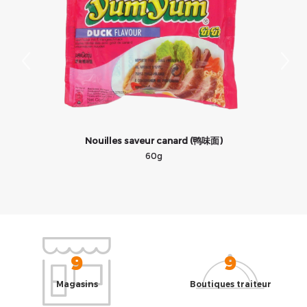
Nouilles saveur canard (鸭味面)
60g
9
9
Magasins
Boutiques traiteur