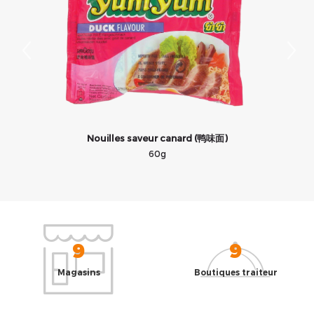
Nouilles saveur canard (鸭味面)
60g
9
9
Magasins
Boutiques traiteur