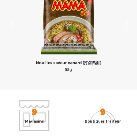
Nouilles saveur canard (打卤鸭面)
55g
9
9
Magasins
Boutiques traiteur