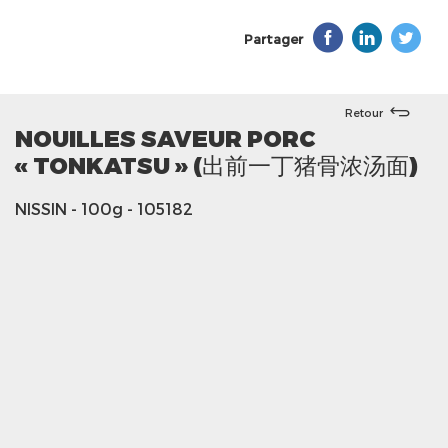
Partager
Retour
NOUILLES SAVEUR PORC
« TONKATSU » (出前一丁猪骨浓汤面)
NISSIN
- 100g
- 105182