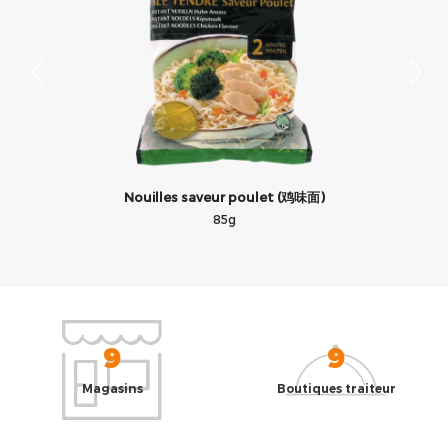
Nouilles saveur poulet (鸡味面)
85g
9
9
Magasins
Boutiques traiteur