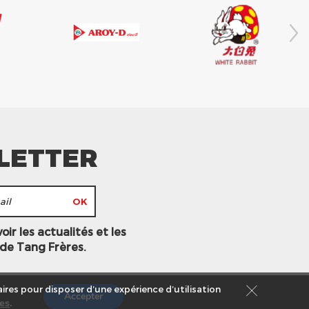
LETTER
ir les actualités et les
 de Tang Frères.
ires pour disposer d’une expérience d’utilisation
Accepter
es
.
s légales