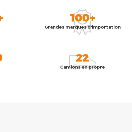
+
100+
Grandes marques d'importation
0
22
t
Camions en propre