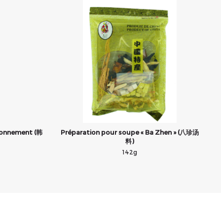
isonnement (韩
Préparation pour soupe « Ba Zhen » (八珍汤
料)
142g