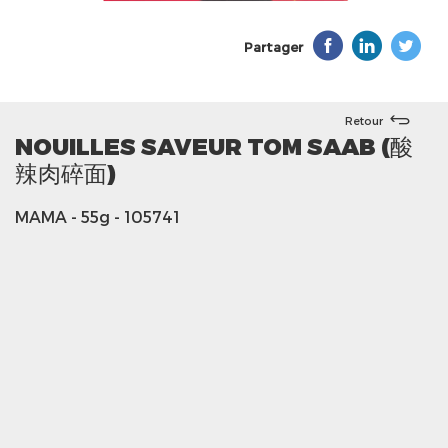
Partager
Retour
NOUILLES SAVEUR TOM SAAB (酸
辣肉碎面)
MAMA
- 55g
- 105741