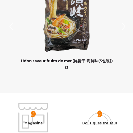
Udon saveur fruits de mer (鲜曼干-海鲜味(3包装))
(3
9
9
Magasins
Boutiques traiteur