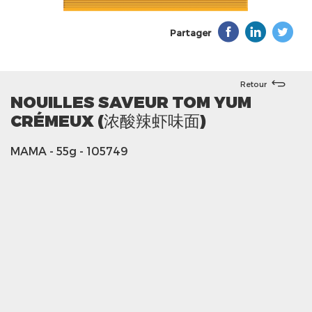
Partager
Retour
NOUILLES SAVEUR TOM YUM
CRÉMEUX (浓酸辣虾味面)
MAMA
- 55g
- 105749