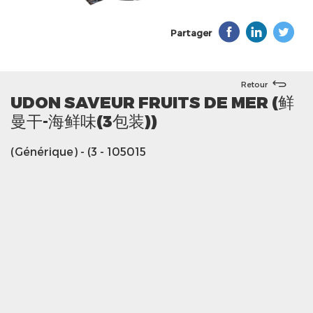
Partager
Retour
UDON SAVEUR FRUITS DE MER (鲜
曼干-海鲜味(3包装))
(Générique)
- (3
- 105015