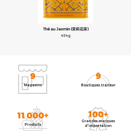
Thé au Jasmin (茉莉花茶)
454g
9
9
Magasins
Boutiques traiteur
100+
11 000+
Grandes marques
Produits
d'importation