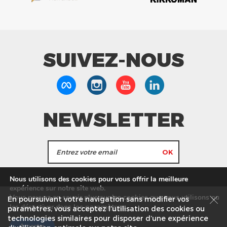
SUIVEZ-NOUS
NEWSLETTER
J'accepte de recevoir les actualités et les
Nous utilisons des cookies pour vous offrir la meilleure
informations de Tang Frères.
expérience sur notre site web.
Vous pouvez en savoir plus sur les cookies que nous utilisons ou
En poursuivant votre navigation sans modifier vos
les
paramètres
.
les désactiver dans
Nos Magasins
Service commercial
Recrutement
paramètres, vous acceptez l’utilisation des cookies ou
technologies similaires pour disposer d’une expérience
Plan du site
Mentions légales
Accepter