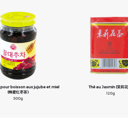
pour boisson aux jujube et miel
Thé au Jasmin (茉莉
(蜂蜜红枣茶)
120g
500g