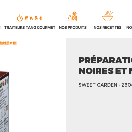
S
TRAITEURS TANG GOURMET
NOS PRODUITS
NOS RECETTES
NO
ix (核桃黑米糊)
PRÉPARATI
NOIRES ET
SWEET GARDEN
- 280