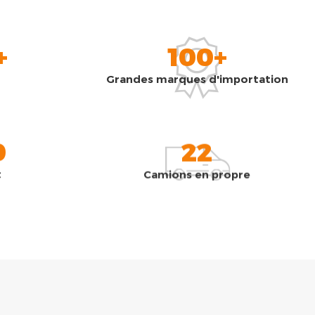
+
100+
Grandes marques d'importation
0
22
t
Camions en propre