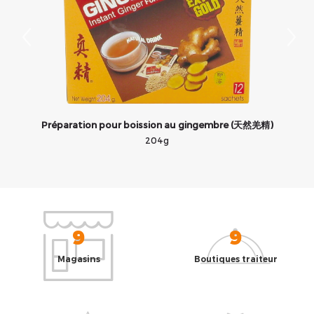
Préparation pour boission au gingembre (天然羌精)
204g
9
9
Magasins
Boutiques traiteur