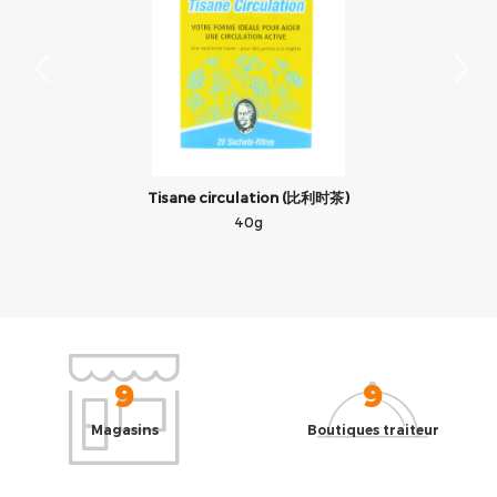
Tisane circulation (比利时茶)
40g
9
9
Magasins
Boutiques traiteur