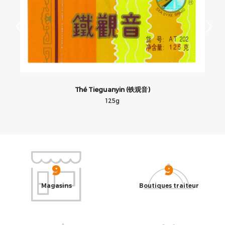
Thé Tieguanyin (铁观音)
125g
9
9
Magasins
Boutiques traiteur