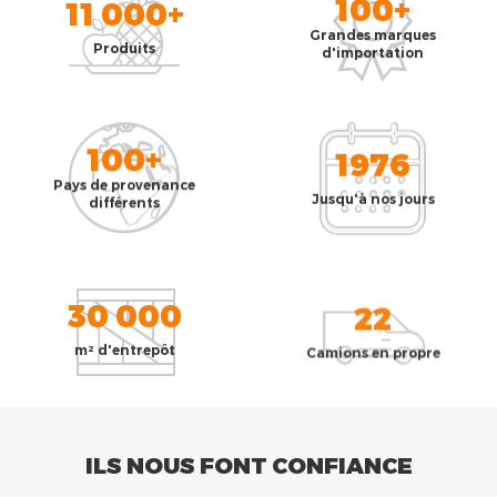
100+
11 000+
Grandes marques
Produits
d'importation
100+
1976
Pays de provenance
Jusqu'à nos jours
différents
30 000
22
m² d'entrepôt
Camions en propre
ILS NOUS FONT CONFIANCE