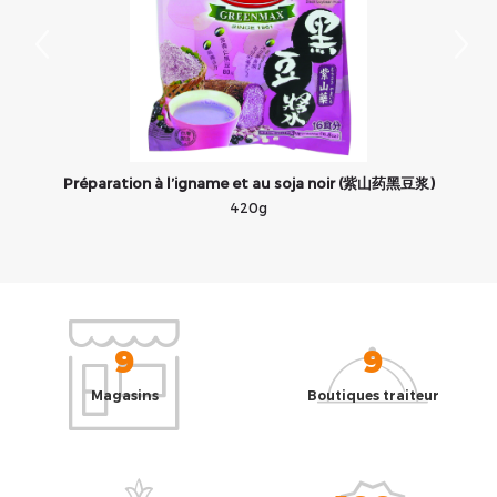
Préparation à l’igname et au soja noir (紫山药黑豆浆)
420g
9
9
Magasins
Boutiques traiteur