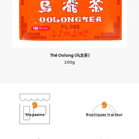
Thé Oolong (乌龙茶)
200g
9
9
Magasins
Boutiques traiteur