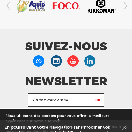
SUIVEZ-NOUS
NEWSLETTER
J'accepte de recevoir les actualités et les
Nous utilisons des cookies pour vous offrir la meilleure
informations de Tang Frères.
expérience sur notre site web.
Vous pouvez en savoir plus sur les cookies que nous utilisons ou
En poursuivant votre navigation sans modifier vos
les
paramètres
.
les désactiver dans