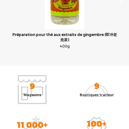
)
Préparation pour thé aux extraits de gingembre (即冲老
羌茶)
400g
9
9
Magasins
Boutiques traiteur
100+
11 000+