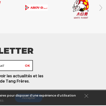
LETTER
ir les actualités et les
 de Tang Frères.
ires pour disposer d’une expérience d’utilisation
Accepter
es
.
s légales