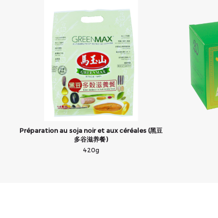
Préparation au soja noir et aux céréales (黑豆
多谷滋养餐)
420g