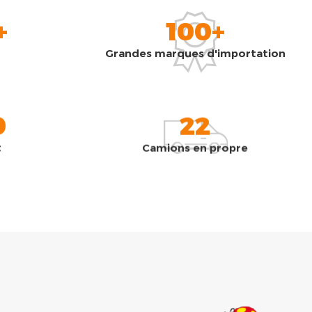
+
100+
Grandes marques d'importation
0
22
t
Camions en propre