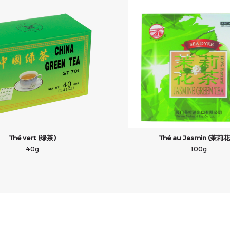
Thé vert (绿茶)
Thé au Jasmin (茉莉
40g
100g