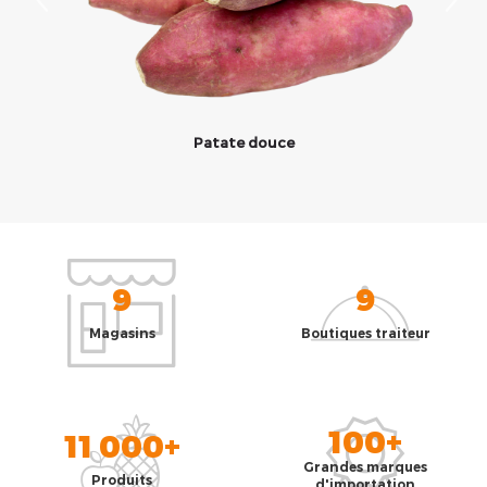
Patate douce
9
9
Magasins
Boutiques traiteur
100+
11 000+
Grandes marques
Produits
d'importation