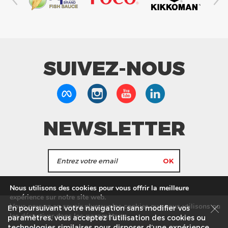
SUIVEZ-NOUS
NEWSLETTER
J'accepte de recevoir les actualités et les
Nous utilisons des cookies pour vous offrir la meilleure
informations de Tang Frères.
expérience sur notre site web.
Vous pouvez en savoir plus sur les cookies que nous utilisons ou
En poursuivant votre navigation sans modifier vos
les
paramètres
.
les désactiver dans
Nos Magasins
Service commercial
Recrutement
paramètres, vous acceptez l’utilisation des cookies ou
technologies similaires pour disposer d’une expérience
Plan du site
Mentions légales