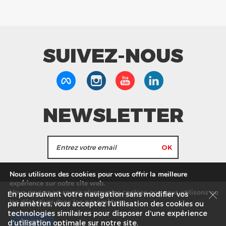
SUIVEZ-NOUS
NEWSLETTER
J'accepte de recevoir les actualités et les
Nous utilisons des cookies pour vous offrir la meilleure
informations de Tang Frères.
expérience sur notre site web.
Vous pouvez en savoir plus sur les cookies que nous utilisons ou
En poursuivant votre navigation sans modifier vos
les
paramètres
.
les désactiver dans
Nos Magasins
Service commercial
Recrutement
paramètres, vous acceptez l’utilisation des cookies ou
technologies similaires pour disposer d’une expérience
Plan du site
Mentions légales
Accepter
d’utilisation optimale sur notre site.
© Tang Frères 2026