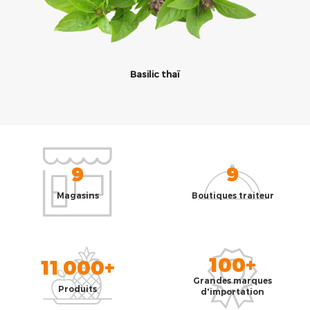
Basilic thaï
9
9
Magasins
Boutiques traiteur
100+
11 000+
Grandes marques
Produits
d'importation