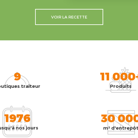
VOIR LA RECETTE
9
11 000
utiques traiteur
Produits
1976
30 00
usqu'à nos jours
m² d'entrepô