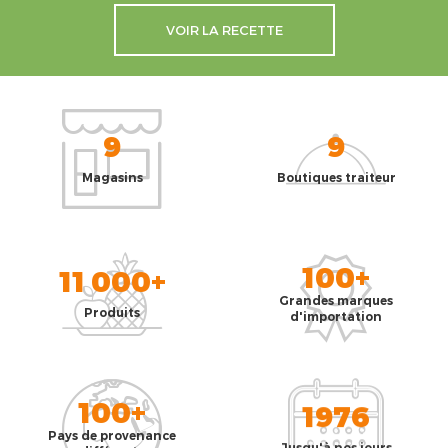
VOIR LA RECETTE
9
9
Magasins
Boutiques traiteur
100+
11 000+
Grandes marques
Produits
d'importation
100+
1976
Pays de provenance
Jusqu'à nos jours