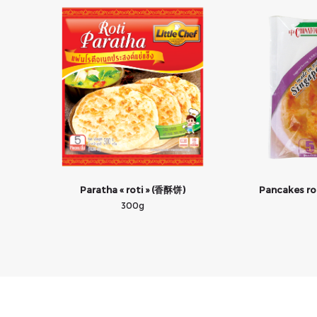
Paratha « roti » (香酥饼)
Pancakes rot
300g