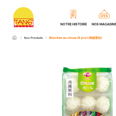
NOTRE HISTOIRE
NOS MAGASIN
/
Nos Produits
/
Brioches au choux (9 pcs) (高丽菜包)