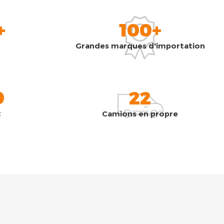
+
100+
Grandes marques d'importation
0
22
t
Camions en propre