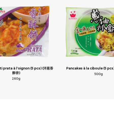
i prata à l’oignon (5 pcs) (洋葱香
Pancakes à la ciboule (5 p
酥饼)
500g
260g