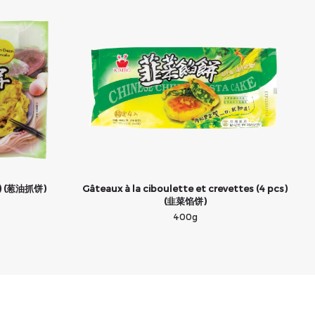
cs) (葱油抓饼)
Gâteaux à la ciboulette et crevettes (4 pcs)
(韭菜馅饼)
400g