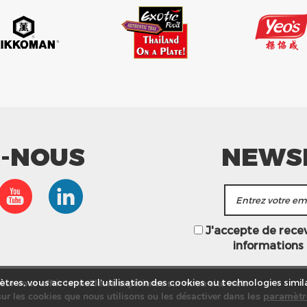
Z-NOUS
NEWS
J'accepte de recevo
informations
ur vous offrir la meilleure expérience sur notre site web.
tres, vous acceptez l’utilisation des cookies ou technologies simila
les
paramètr
ur les cookies que nous utilisons ou les désactiver dans
asins
Service commercial
Recrutement
Plan du site
Mention