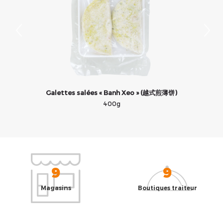
Galettes salées « Banh Xeo » (越式煎薄饼)
400g
9
9
Magasins
Boutiques traiteur