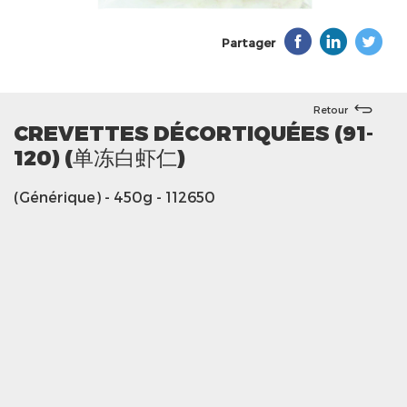
Partager
Retour
CREVETTES DÉCORTIQUÉES (91-
120) (单冻白虾仁)
(Générique)
- 450g
- 112650