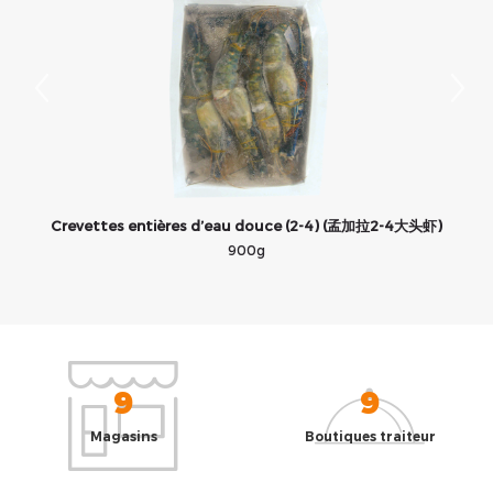
Crevettes entières d’eau douce (2-4) (孟加拉2-4大头虾)
900g
9
9
Magasins
Boutiques traiteur