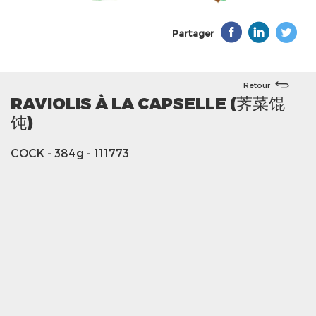
Partager
Retour
RAVIOLIS À LA CAPSELLE (荠菜馄
饨)
COCK
- 384g
- 111773