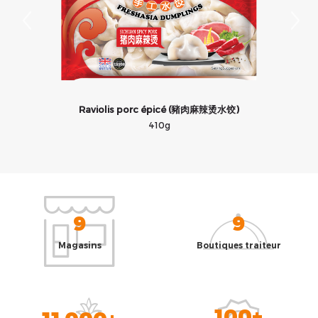
Raviolis porc épicé (豬肉麻辣烫水饺)
410g
9
9
Magasins
Boutiques traiteur
100+