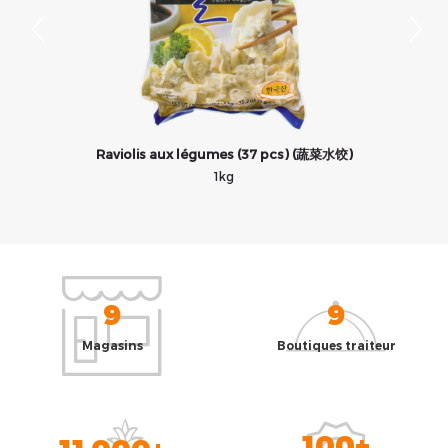
Raviolis aux légumes (37 pcs) (蔬菜水饺)
1kg
9
9
Magasins
Boutiques traiteur
100+