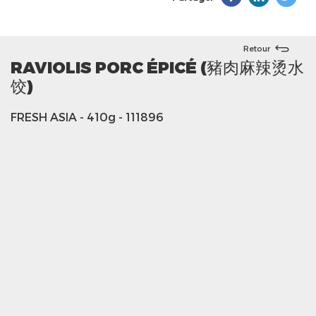
Retour
RAVIOLIS PORC ÉPICÉ (豬肉麻辣烫水
饺)
FRESH ASIA
- 410g
- 111896