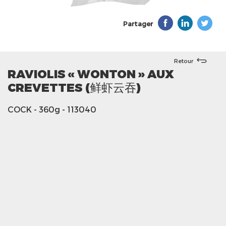
Partager
Retour
RAVIOLIS « WONTON » AUX
CREVETTES (鲜虾云吞)
COCK
- 360g
- 113040