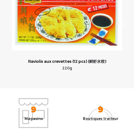
Raviolis aux crevettes (12 pcs) (鲜虾水饺)
220g
9
9
Magasins
Boutiques traiteur