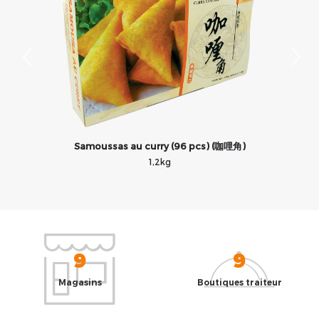
Samoussas au curry (96 pcs) (咖哩角)
1,2kg
9
9
Magasins
Boutiques traiteur