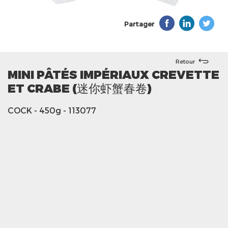
Partager
Retour
MINI PÂTÉS IMPÉRIAUX CREVETTE
ET CRABE (迷你虾蟹春卷)
COCK
- 450g
- 113077