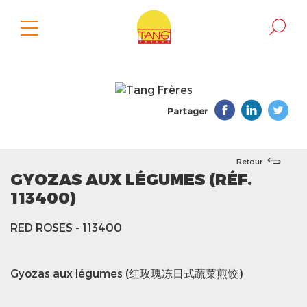
Partager
Retour
GYOZAS AUX LÉGUMES (RÉF.
113400)
RED ROSES
- 113400
Gyozas aux légumes (红玫瑰冻日式蔬菜煎饺)