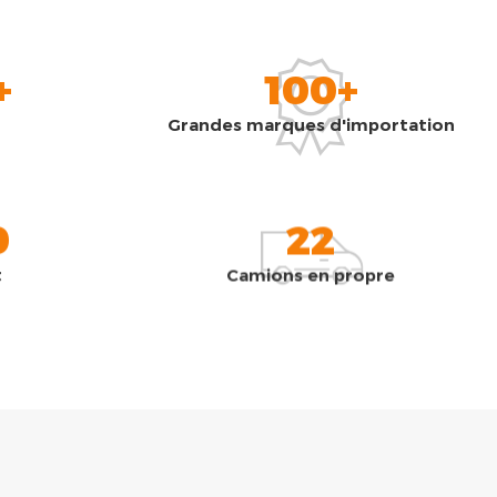
+
100+
Grandes marques d'importation
0
22
t
Camions en propre