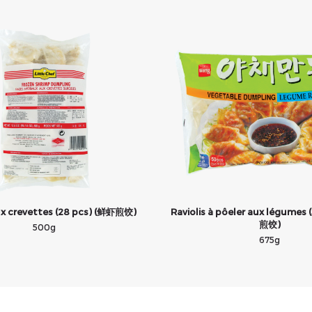
aux crevettes (28 pcs) (鲜虾煎饺)
Raviolis à pôeler aux légumes 
煎饺)
500g
675g