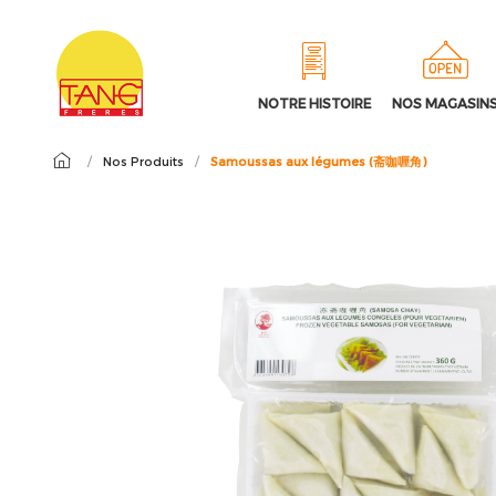
NOTRE HISTOIRE
NOS MAGASIN
/
Nos Produits
/
Samoussas aux légumes (斋咖喱角)