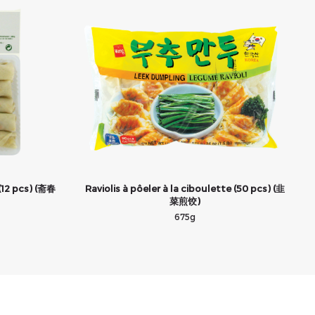
(12 pcs) (斋春
Raviolis à pôeler à la ciboulette (50 pcs) (韭
菜煎饺)
675g