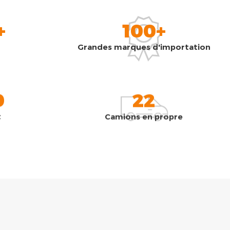
+
100+
Grandes marques d'importation
0
22
t
Camions en propre