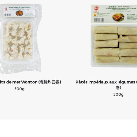
fruits de mer Wonton (海鲜炸云吞)
Pâtés impériaux aux légumes 
卷)
300g
500g