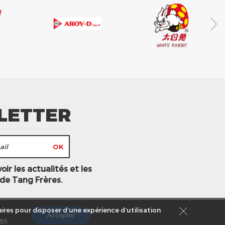
LETTER
ir les actualités et les
 de Tang Frères.
ires pour disposer d’une expérience d’utilisation
Accepter
es
.
s légales