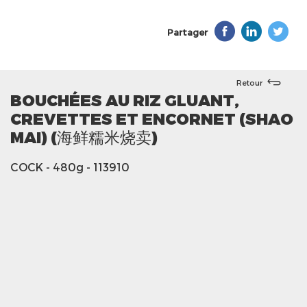
Partager
Retour
BOUCHÉES AU RIZ GLUANT,
CREVETTES ET ENCORNET (SHAO
MAI) (海鲜糯米烧卖)
COCK
- 480g
- 113910