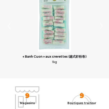
« Banh Cuon » aux crevettes (越式虾粉卷)
1kg
9
9
Magasins
Boutiques traiteur